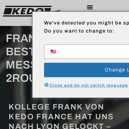
We've detected you might be sp
Do you want to change to:
FRANKREICHS
BESTE ZWEIRAD-
MESSE: SALON DU
Change 
2ROUES LYON
Close and do not switch language
KOLLEGE FRANK VON
KEDO FRANCE HAT UNS
NACH LYON GELOCKT –