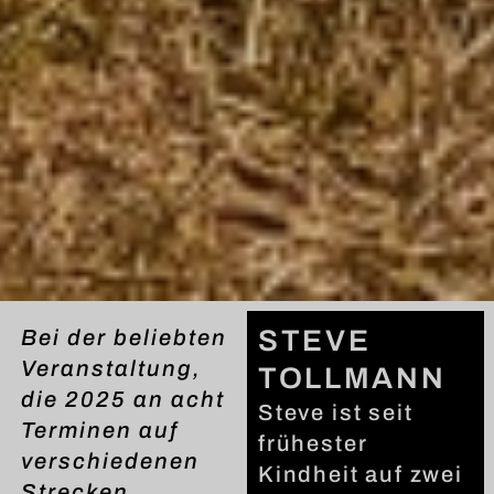
STEVE
Bei der beliebten
Veranstaltung,
TOLLMANN
die 2025 an acht
Steve ist seit
Terminen auf
frühester
verschiedenen
Kindheit auf zwei
Strecken