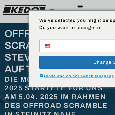
We've detected you might be sp
Do you want to change to:
OFFROAD-
SCRAMBLE 2025 –
STEVE LIEFERT AB –
Change 
AUF TT500
Close and do not switch language
DIE MOTORSPORTSAISON
2025 STARTETE FÜR UNS
AM 5.04. 2025 IM RAHMEN
DES OFFROAD SCRAMBLE
IN STEINITZ NAHE