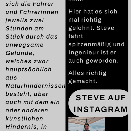
sich die Fahrer
Hier hat es sich
und Fahrerinnen
mal richtig
jeweils zwei
gelohnt. Steve
Stunden am
fährt
Stück durch das
spitzenmäßig und
unwegsame
Ingenieur ist er
Gelände,
auch geworden.
welches zwar
hauptsächlich
Alles richtig
aus
gemacht.
Naturhindernissen
besteht, aber
STEVE AUF
auch mit dem ein
INSTAGRAM
oder anderen
künstlichen
Hindernis, in