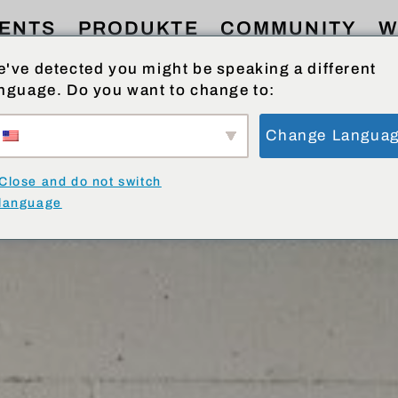
ENTS
PRODUKTE
COMMUNITY
W
've detected you might be speaking a different
nguage. Do you want to change to:
Change Langua
Close and do not switch
language