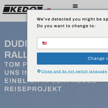
We've detected you might be sp
Do you want to change to:
DUDES OF DUST
RALLYES
Change 
TOM POSSOD GIBT BEI
UNS IN HAMBURG EINEN
Close and do not switch language
EINBLICK IN SEIN NEUES
REISEPROJEKT