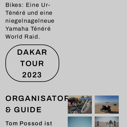
Bikes: Eine Ur-
Ténéré und eine
niegelnagelneue
Yamaha Ténéré
World Raid.
DAKAR
TOUR
2023
ORGANISATOR
& GUIDE
Tom Possod ist