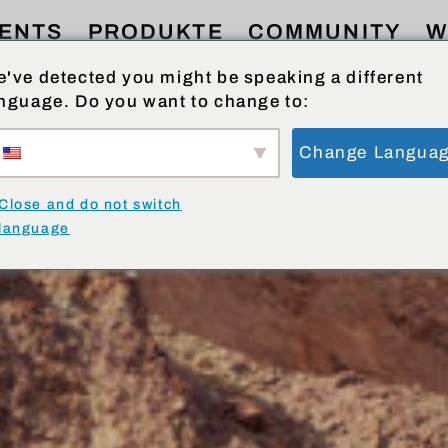
ENTS
PRODUKTE
COMMUNITY
W
've detected you might be speaking a different
nguage. Do you want to change to:
Change Langua
Close and do not switch
language