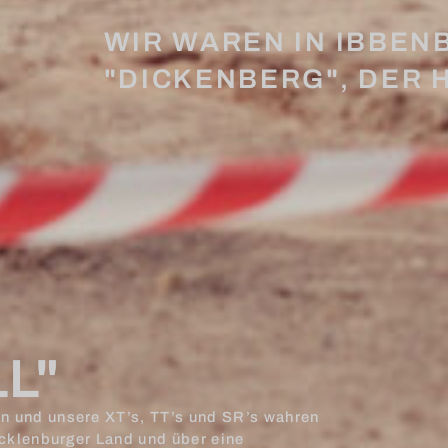
WIR WAREN IN IBBEN
"DICKENBERG", DER 
LL"
n und unsere XT’s, TT’s und SR’s wahren
ecklenburger Land und über eine