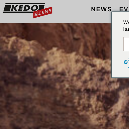
NEWS
EV
We
la