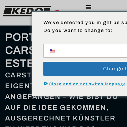
We've detected you might be sp
Do you want to change to:
PORTRAIT:
CARSTEN
ESTERMANN
Change 
CARSTEN, WIE HAT
Close and do not switch language
EIGENTLICH ALLES BEI DIR
ANGEFANGEN – WIE BIST DU
AUF DIE IDEE GEKOMMEN,
AUSGERECHNET KÜNSTLER