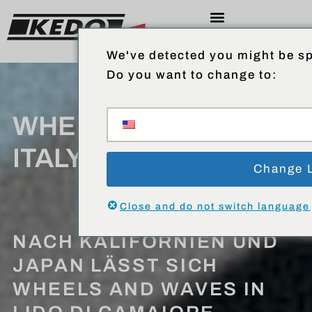
We've detected you might be sp
Do you want to change to:
WHEELS AND WAVES
ITALY 2023
Change 
Close and do not switch language
NACH KALIFORNIEN UND
JAPAN LÄSST SICH
WHEELS AND WAVES IN