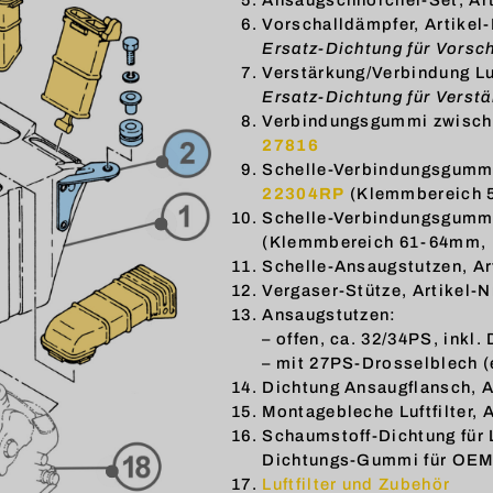
Vorschalldämpfer, Artikel-
Ersatz-Dichtung für Vorsch
Verstärkung/Verbindung Luf
Ersatz-Dichtung für Verstä
Verbindungsgummi zwischen
27816
Schelle-Verbindungsgummi, 
22304RP
(Klemmbereich 5
Schelle-Verbindungsgummi,
(Klemmbereich 61-64mm, B
Schelle-Ansaugstutzen, Ar
Vergaser-Stütze, Artikel-N
Ansaugstutzen:
– offen, ca. 32/34PS, inkl.
– mit 27PS-Drosselblech (ei
Dichtung Ansaugflansch, A
Montagebleche Luftfilter, A
Schaumstoff-Dichtung für L
Dichtungs-Gummi für OEM-L
Luftfilter und Zubehör