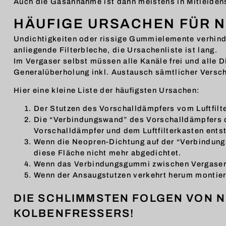
Auch die Gasannahme ist dann meistens in Mitleidens
HÄUFIGE URSACHEN FÜR 
Undichtigkeiten oder rissige Gummielemente verhinde
anliegende Filterbleche, die Ursachenliste ist lang.
Im Vergaser selbst müssen alle Kanäle frei und alle 
Generalüberholung inkl. Austausch sämtlicher Versch
Hier eine kleine Liste der häufigsten Ursachen:
Der Stutzen des Vorschalldämpfers vom Luftfilte
Die “Verbindungswand” des Vorschalldämpfers de
Vorschalldämpfer und dem Luftfilterkasten entst
Wenn die Neopren-Dichtung auf der “Verbindungs
diese Fläche nicht mehr abgedichtet.
Wenn das Verbindungsgummi zwischen Vergaser un
Wenn der Ansaugstutzen verkehrt herum montiert 
DIE SCHLIMMSTEN FOLGEN VON N
KOLBENFRESSERS!