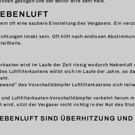
chaft gezogen und der Motor wird sehr heiß.
NEBENLUFT
rn oft eine saubere Einstellung des Vergasers. Ein verz
Dichtungen intakt sein. Oft hilft nach endlosen Abstimmu
leißteile.
rkasten wird im Laufe der Zeit rissig wodurch Nebenluft 
s Luftfilterkastens wölbt sich im Laufe der Jahre, so d
eht.
wand” des Vorschalldämpfer Luftfilterkastens sich teilwe
d Luftfilterkasten-Vorschalldämpfer verkehrt herum mont
wird, sitzt der Vergaser nicht richtig in der Nut des Stu
EBENLUFT SIND ÜBERHITZUNG UND 