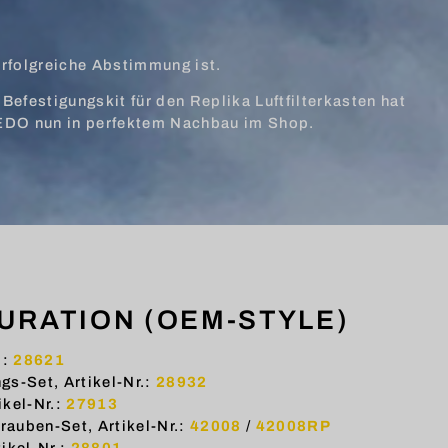
erfolgreiche Abstimmung ist.
Befestigungskit für den Replika Luftfilterkasten hat
 KEDO nun in perfektem Nachbau im Shop.
URATION (OEM-STYLE)
.:
28621
ngs-Set, Artikel-Nr.:
28932
ikel-Nr.:
27913
rauben-Set, Artikel-Nr.:
42008
/
42008RP
ikel-Nr.:
28801