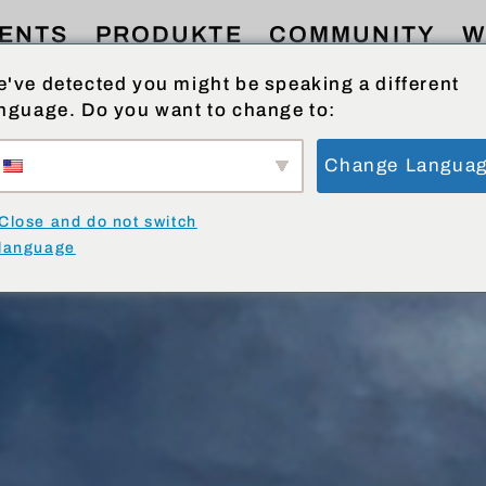
ENTS
PRODUKTE
COMMUNITY
W
've detected you might be speaking a different
nguage. Do you want to change to:
Change Langua
Close and do not switch
language