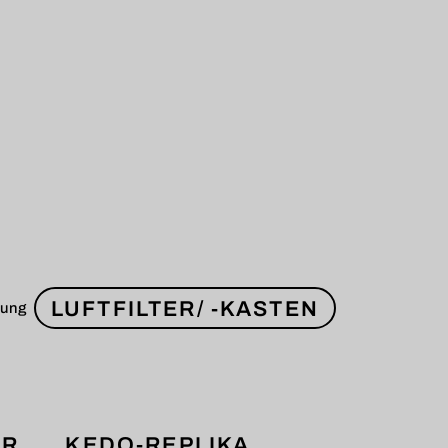
LUFTFILTER/ -KASTEN
lung
ER
KEDO-REPLIKA