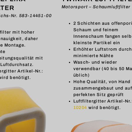
LTER
Motorsport – Schaumluftfilter
chs-Nr. 583-14451-00
2 Schichten aus offenpo
Schaum und feinem
ilter mit hoher
Innenschaum fangen selb
nauigkeit, daher
kleinste Partikel ein
he Montage.
Erhöhter Luftstrom durch
ute
minimierte Nähte
eitungsqualität mit
Wasch- und wieder
Luftdurchsatz.
verwendbar (40 bis 50 Ma
ergitter Artikel-Nr.:
üblich)
ird benötigt.
Hohe Qualität, von Hand
zusammengebaut und auf
perfekten Sitz geprüft
Luftfiltergitter Artikel-Nr.
10204
wird benötigt.