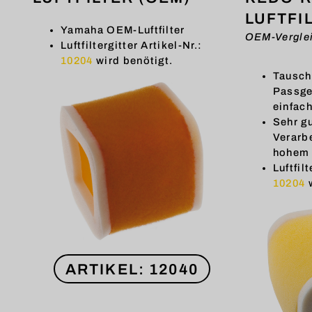
LUFTFI
Yamaha OEM-Luftfilter
OEM-Verglei
Luftfiltergitter Artikel-Nr.:
10204
wird benötigt.
Tauschf
Passge
einfac
Sehr g
Verarb
hohem 
Luftfilt
10204
w
ARTIKEL: 12040