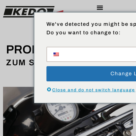
We've detected you might be sp
Do you want to change to:
PRODUKTE
ZUM SHOP
Change 
Close and do not switch language