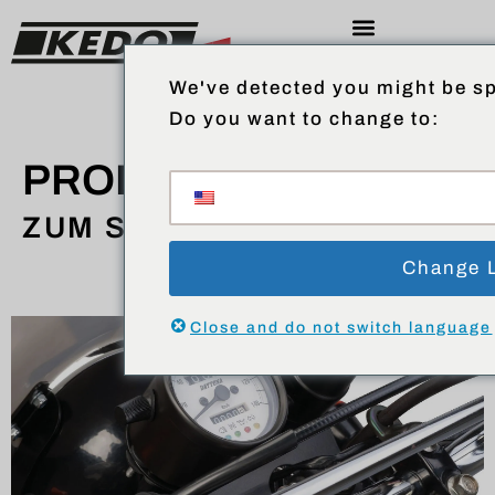
We've detected you might be sp
Do you want to change to:
PRODUKTE
ZUM SHOP
Change 
Close and do not switch language