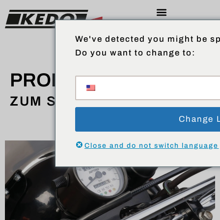
We've detected you might be sp
Do you want to change to:
PRODUKTE
ZUM SHOP
Change 
Close and do not switch language