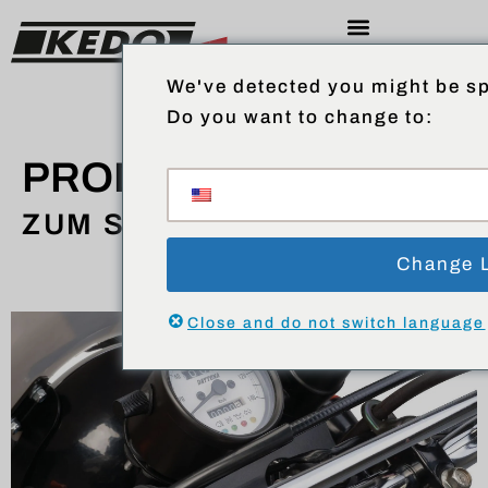
We've detected you might be sp
Do you want to change to:
PRODUKTE
ZUM SHOP
Change 
Close and do not switch language