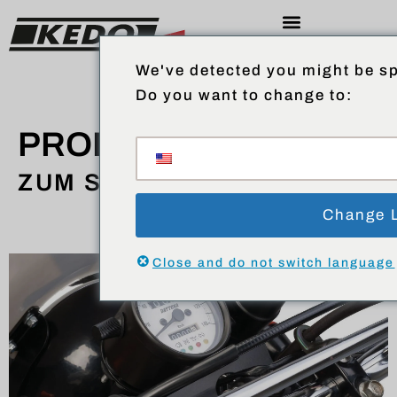
We've detected you might be sp
Do you want to change to:
PRODUKTE
ZUM SHOP
Change 
Close and do not switch language