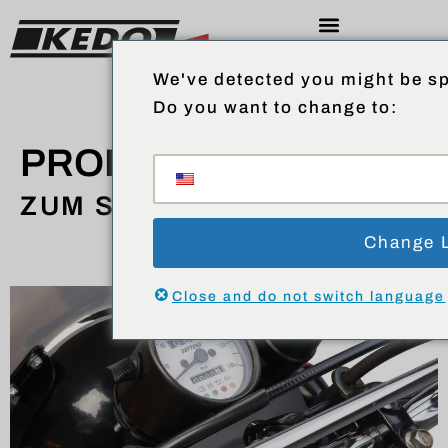
We've detected you might be sp
Do you want to change to:
PRODUKTE
ZUM SHOP
Change 
Close and do not switch language