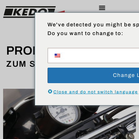
We've detected you might be sp
Do you want to change to:
PRODUKTE
ZUM SHOP
Change 
Close and do not switch language