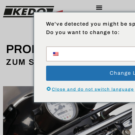
We've detected you might be sp
Do you want to change to:
PRODUKTE
ZUM SHOP
Change 
Close and do not switch language